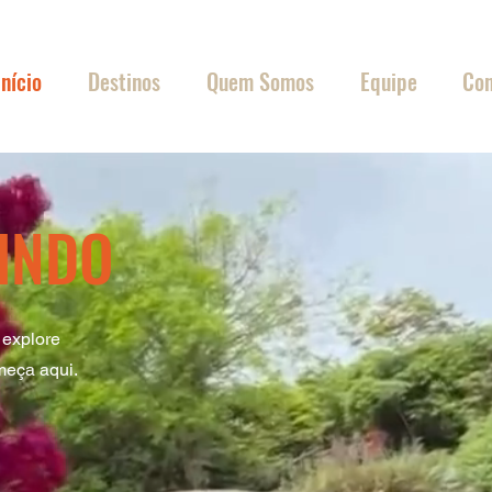
Início
Destinos
Quem Somos
Equipe
Con
INDO
 explore
meça aqui.